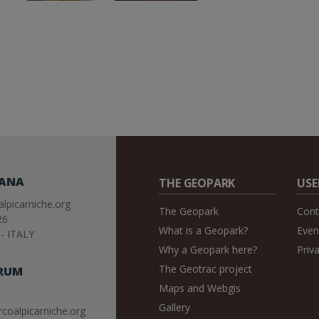
IANA
THE GEOPARK
USE
lpicarniche.org
The Geopark
Cont
26
What is a Geopark?
Even
- ITALY
Why a Geopark here?
Priv
The Geotrac project
RUM
Maps and Webgis
Gallery
coalpicarniche.org