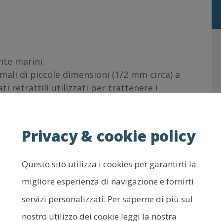
nte marini.
nimali di piccole dimensioni (1/2 mm circa) a
ti retrattili utilizzati per trattenere i
he di cui si nutre; presenta una bocca, un
male secerne una delicata impalcatura per lo
 detta zoario, all’interno della quale vive. Le
Privacy & cookie policy
ssicce, ramificate o a forma di rete.
Questo sito utilizza i cookies per garantirti la
iano, nel Paleozoico superiore ebbero una
migliore esperienza di navigazione e fornirti
 a piccole scogliere organogene, da non
servizi personalizzati. Per saperne di più sul
nostro utilizzo dei cookie leggi la nostra
lonizzato i mari a tutte le latitudini.