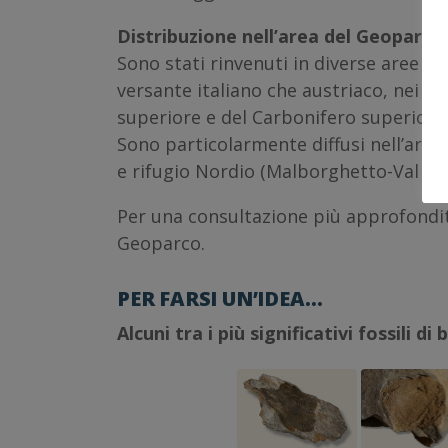
Distribuzione nell’area del Geoparco:
Sono stati rinvenuti in diverse aree del
versante italiano che austriaco, nei d
superiore e del Carbonifero superiore,
Sono particolarmente diffusi nell’area
e rifugio Nordio (Malborghetto-Val Br
Per una consultazione più approfondita
Geoparco.
PER FARSI UN’IDEA…
Alcuni tra i più significativi fossili d