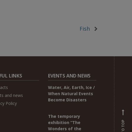
Fish
FUL LINKS
EVENTS AND NEWS
acts
Water, Air, Earth, Ice /
When Natural Events
ts and news
Become Disasters
acy Policy
The temporary
BACK TO TOP
exhibition “The
Wonders of the