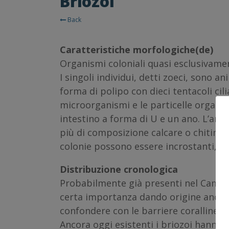
Briozoi
Back
Caratteristiche morfologiche(de)
Organismi coloniali quasi esclusivame
I singoli individui, detti zoeci, sono a
forma di polipo con dieci tentacoli cilia
microorganismi e le particelle organic
intestino a forma di U e un ano. L’ani
più di composizione calcare o chitinosa,
colonie possono essere incrostanti, ma
Distribuzione cronologica
Probabilmente già presenti nel Cambr
certa importanza dando origine anche
confondere con le barriere coralline.
Ancora oggi esistenti i briozoi hanno co