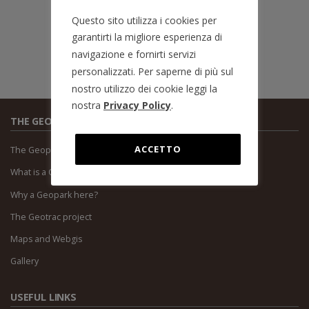
info-de@geoparcoalpicarniche.org
Questo sito utilizza i cookies per
office@geopark-karnische-alpen.at
garantirti la migliore esperienza di
+43 (0) 4718 / 301- 17
A-9635 Dellach / Gail 65 - AUSTRIA
navigazione e fornirti servizi
personalizzati. Per saperne di più sul
nostro utilizzo dei cookie leggi la
nostra
Privacy Policy
.
THE GEOPARK
ACCETTO
The Geopark
What is a Geopark?
Why a Geopark here?
The Geotrac project
Maps and Webgis
Gallery
USEFUL LINKS