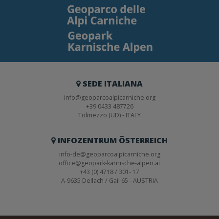
SEDE ITALIANA
info@geoparcoalpicarniche.org
+39 0433 487726
Tolmezzo (UD) - ITALY
INFOZENTRUM ÖSTERREICH
info-de@geoparcoalpicarniche.org
office@geopark-karnische-alpen.at
+43 (0) 4718 / 301- 17
A-9635 Dellach / Gail 65 - AUSTRIA