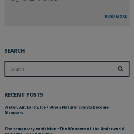
SCO
READ MORE
DE
DEL
MO
CO
SEARCH
Search
for:
RECENT POSTS
Water, Air, Earth, Ice / When Natural Events Become
Disasters
The temporary exhibition “The Wonders of the Underworld –