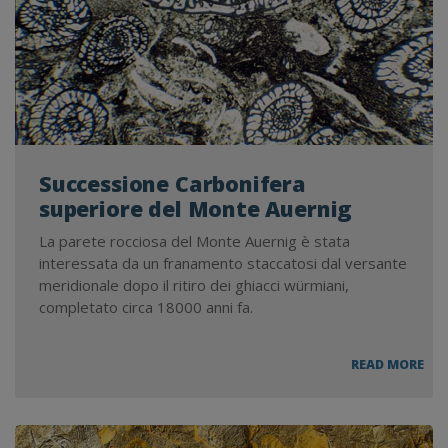
Successione Carbonifera
superiore del Monte Auernig
La parete rocciosa del Monte Auernig è stata
interessata da un franamento staccatosi dal versante
meridionale dopo il ritiro dei ghiacci würmiani,
completato circa 18000 anni fa.
SUC
READ MORE
CAR
SUP
DEL
MO