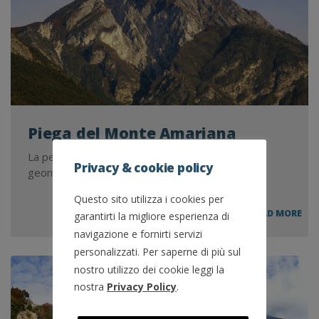
Piega del Monte Amariana
La peculiarità di questo sito consiste nell’assetto
Privacy & cookie policy
geometrico del massiccio stratificato.
Questo sito utilizza i cookies per
PIE
READ MORE
garantirti la migliore esperienza di
DEL
navigazione e fornirti servizi
MO
AM
personalizzati. Per saperne di più sul
nostro utilizzo dei cookie leggi la
nostra
Privacy Policy
.