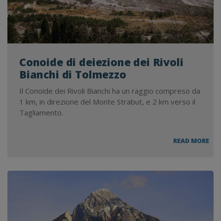
Conoide di deiezione dei Rivoli
Bianchi di Tolmezzo
Il Conoide dei Rivoli Bianchi ha un raggio compreso da
1 km, in direzione del Monte Strabut, e 2 km verso il
Tagliamento.
CON
READ MORE
DI
DEI
DEI
RIV
BIA
DI
TO