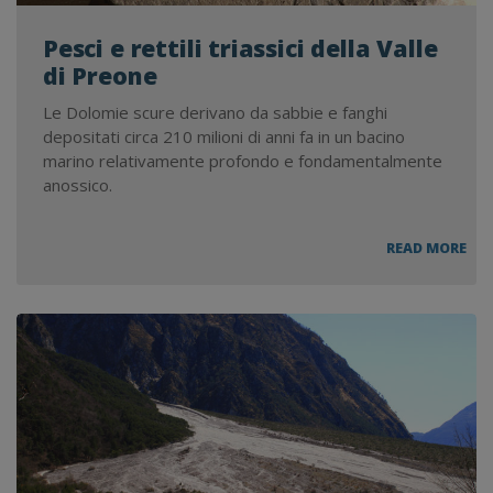
Pesci e rettili triassici della Valle
di Preone
Le Dolomie scure derivano da sabbie e fanghi
depositati circa 210 milioni di anni fa in un bacino
marino relativamente profondo e fondamentalmente
anossico.
PES
READ MORE
E
RET
TRI
DEL
VAL
DI
PRE