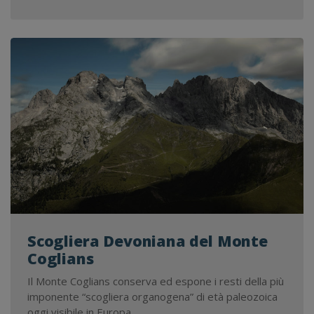
DI
RET
PRE
IL
PA
DEL
CA
DI
LA
Scogliera Devoniana del Monte
Coglians
Il Monte Coglians conserva ed espone i resti della più
imponente “scogliera organogena” di età paleozoica
oggi visibile in Europa.