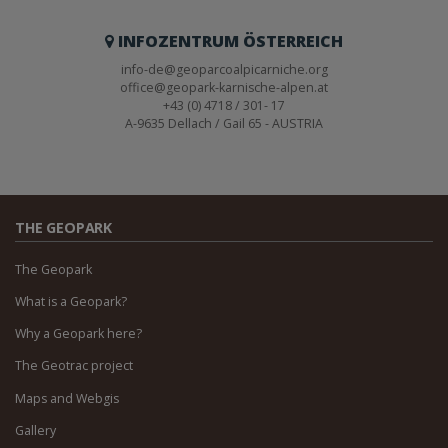
INFOZENTRUM ÖSTERREICH
info-de@geoparcoalpicarniche.org
office@geopark-karnische-alpen.at
+43 (0) 4718 / 301- 17
A-9635 Dellach / Gail 65 - AUSTRIA
THE GEOPARK
The Geopark
What is a Geopark?
Why a Geopark here?
The Geotrac project
Maps and Webgis
Gallery