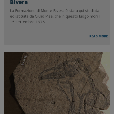
Bivera
La Formazione di Monte Bivera è stata qui studiata
ed istituita da Giulio Pisa, che in questo luogo morì il
15 settembre 1976.
SUC
READ MORE
TRI
DEL
MO
BIV