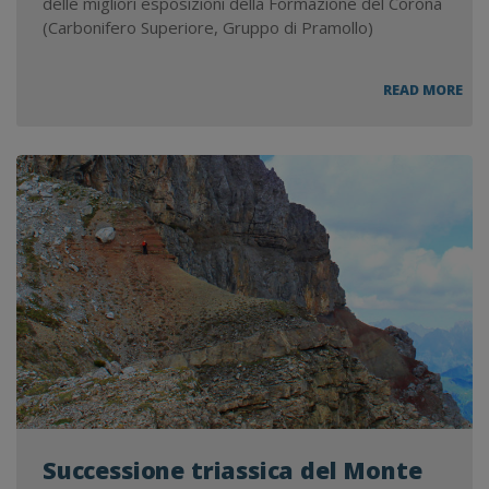
delle migliori esposizioni della Formazione del Corona
(Carbonifero Superiore, Gruppo di Pramollo)
FLO
READ MORE
E
FA
FOS
MO
CO
Successione triassica del Monte