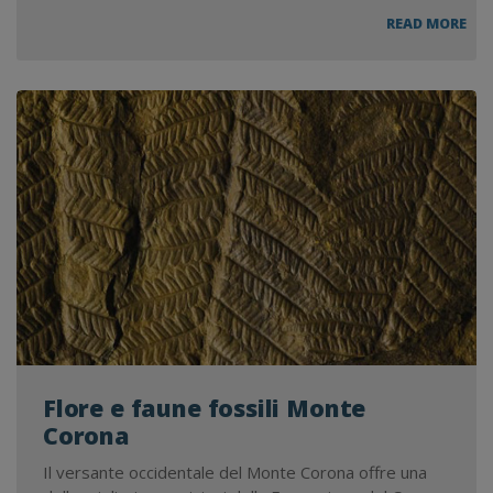
SUC
READ MORE
PER
CAR
DEL
MO
CAR
Flore e faune fossili Monte
Corona
Il versante occidentale del Monte Corona offre una