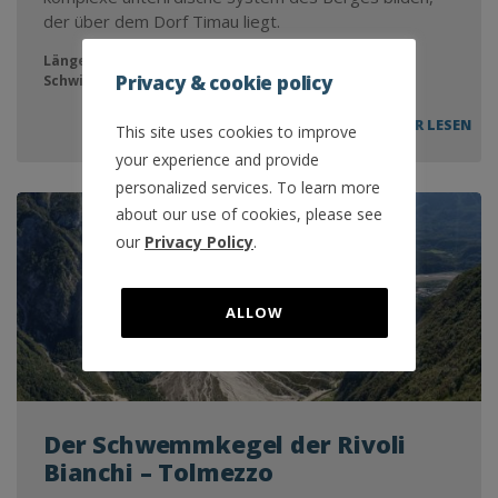
der über dem Dorf Timau liegt.
Länge:
4,7 km
Privacy & cookie policy
Schwierigkeit:
Einfach
MEHR LESEN
This site uses cookies to improve
your experience and provide
personalized services. To learn more
about our use of cookies, please see
our
Privacy Policy
.
ALLOW
Der Schwemmkegel der Rivoli
Bianchi – Tolmezzo