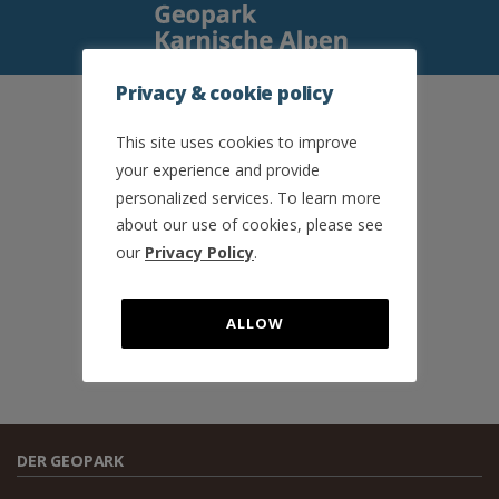
Privacy & cookie policy
SEDE ITALIANA
This site uses cookies to improve
info@geoparcoalpicarniche.org
your experience and provide
+39 0433 487726
Tolmezzo (UD) - ITALY
personalized services. To learn more
about our use of cookies, please see
INFOZENTRUM ÖSTERREICH
our
Privacy Policy
.
info-de@geoparcoalpicarniche.org
office@geopark-karnische-alpen.at
ALLOW
+43 (0) 4718 / 301- 17
A-9635 Dellach / Gail 65 - AUSTRIA
DER GEOPARK