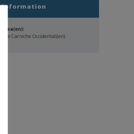
Information
Area(en):
Alpi Carniche Occidentali(en)