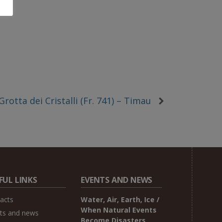
Grotta dei Cristalli (Fr. 741) – Timau
FUL LINKS
EVENTS AND NEWS
acts
Water, Air, Earth, Ice /
When Natural Events
ts and news
Become Disasters