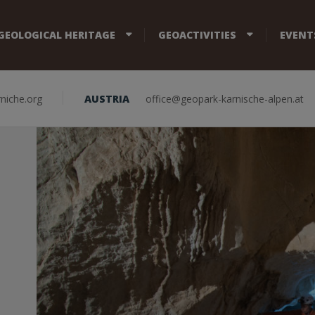
GEOLOGICAL HERITAGE
GEOACTIVITIES
EVENT
niche.org
AUSTRIA
office@geopark-karnische-alpen.at