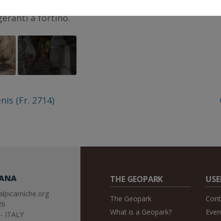
e questo sistema di gallerie, come altri,
eranti a fortino.
nis (Fr. 2714)
IANA
THE GEOPARK
USE
lpicarniche.org
The Geopark
Cont
26
What is a Geopark?
Even
- ITALY