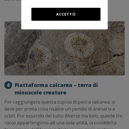
ACCETTO
4
Piattaforma calcarea – terra di
minuscole creature
Per raggiungere questa cupola di pietra calcarea, si
deve per prima cosa risalire un pendio di arenaria e
scisti. Pur essendo del tutto diverse tra loro, queste tre
rocce appartengono ad una sola unità, la cosiddetta