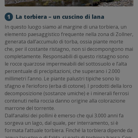
1
La torbiera – un cuscino di lana
In questo luogo siamo al margine di una torbiera, un
elemento paesaggistico frequente nella zona di Zollner,
generata dall’accumulo di torba, ossia piante morte
che, per il costante ristagno, non si decompongono mai
completamente. Responsabili di questo ristagno sono
le rocce quarzose impermeabili del sottosuolo e l’alta
percentuale di precipitazioni, che superano i 2.000
millimetri l’anno. Le piante palustri tipiche sono lo
sfagno e l’erioforo (erba di cotone). I prodotti della loro
decomposizione (sostanze umiche) e i minerali ferrosi
contenuti nella roccia danno origine alla colorazione
marrone del torrente.
Dall’analisi dei pollini è emerso che qui 3.000 anni fa
sorgeva un lago, dal quale, per interramento, si è
formata l’attuale torbiera. Finché la torbiera dipende da
acqua lacustre o di falda, si parla di torbiera bassa. Con