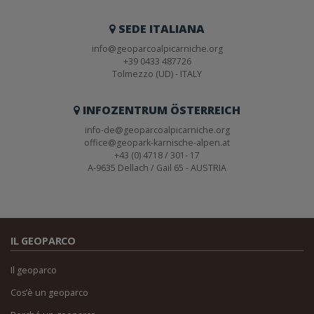
SEDE ITALIANA
info@geoparcoalpicarniche.org
+39 0433 487726
Tolmezzo (UD) - ITALY
INFOZENTRUM ÖSTERREICH
info-de@geoparcoalpicarniche.org
office@geopark-karnische-alpen.at
+43 (0) 4718 / 301- 17
A-9635 Dellach / Gail 65 - AUSTRIA
IL GEOPARCO
Il geoparco
Cos’è un geoparco