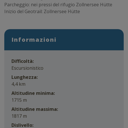
Parcheggio: nei pressi del rifugio Zollnersee Hütte
Inizio del Geotrail: Zollnersee Hütte
Informazioni
Difficoltà:
Escursionistico
Lunghezza:
4,4 km
Altitudine minima:
1715 m
Altitudine massima:
1817 m
Dislivello: