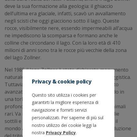
deve la sua formazione alla geologia: il ghiaccio
dell’ultima era glaciale, infatti, scavò un avvallamento
negli scisti che oggi giacciono sotto il lago. Queste
rocce, visibilmente nere, essendo impermeabili all’acqua
ne impediscono la scomparsa e formano anche le
colline che circondano il lago. Con la loro età di 410
milioni di anni sono tra le rocce più vecchie della zona
del lago Zollner.
Nel 1985 il lago Zollner è stato dichiarato monumento
naturale, soprattutto per la sua bellezza paesaggistica.
Privacy & cookie policy
Tuttavia, l’interramento è già ad uno stadio molto
avanzato e il lago si sta lentamente trasformando in
Questo sito utilizza i cookies per
una torbiera. Raggiunge al massimo tre metri di
garantirti la migliore esperienza di
profondità ed è anche un habitat di piante ed animali
navigazione e fornirti servizi
rari. Va ricordata la presenza del biodo dalle foglie
personalizzati. Per saperne di più sul
sottili e della brasca alpina. Per quanto riguarda il
nostro utilizzo dei cookie leggi la
mondo animale è importante quale sito di riproduzione
nostra
Privacy Policy
.
del tritone alpestre.