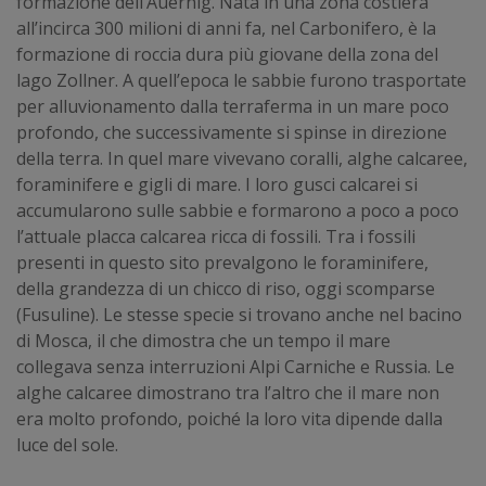
formazione dell’Auernig. Nata in una zona costiera
all’incirca 300 milioni di anni fa, nel Carbonifero, è la
formazione di roccia dura più giovane della zona del
lago Zollner. A quell’epoca le sabbie furono trasportate
per alluvionamento dalla terraferma in un mare poco
profondo, che successivamente si spinse in direzione
della terra. In quel mare vivevano coralli, alghe calcaree,
foraminifere e gigli di mare. I loro gusci calcarei si
accumularono sulle sabbie e formarono a poco a poco
l’attuale placca calcarea ricca di fossili. Tra i fossili
presenti in questo sito prevalgono le foraminifere,
della grandezza di un chicco di riso, oggi scomparse
(Fusuline). Le stesse specie si trovano anche nel bacino
di Mosca, il che dimostra che un tempo il mare
collegava senza interruzioni Alpi Carniche e Russia. Le
alghe calcaree dimostrano tra l’altro che il mare non
era molto profondo, poiché la loro vita dipende dalla
luce del sole.