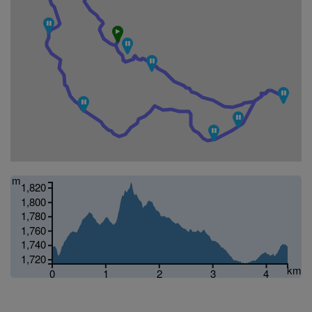
m
1,820
1,800
1,780
1,760
1,740
1,720
km
0
1
2
3
4