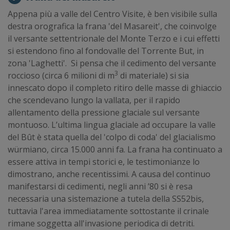
Appena più a valle del Centro Visite, è ben visibile sulla
destra orografica la frana 'del Masareit', che coinvolge
il versante settentrionale del Monte Terzo e i cui effetti
si estendono fino al fondovalle del Torrente But, in
zona 'Laghetti'. Si pensa che il cedimento del versante
3
roccioso (circa 6 milioni di m
di materiale) si sia
innescato dopo il completo ritiro delle masse di ghiaccio
che scendevano lungo la vallata, per il rapido
allentamento della pressione glaciale sul versante
montuoso. L’ultima lingua glaciale ad occupare la valle
del Bût è stata quella del 'colpo di coda' del glacialismo
würmiano, circa 15.000 anni fa. La frana ha continuato a
essere attiva in tempi storici e, le testimonianze lo
dimostrano, anche recentissimi. A causa del continuo
manifestarsi di cedimenti, negli anni ’80 si è resa
necessaria una sistemazione a tutela della SS52bis,
tuttavia l'area immediatamente sottostante il crinale
rimane soggetta all'invasione periodica di detriti.