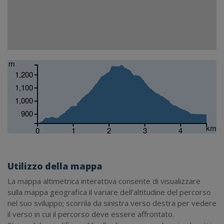
m
1,200
1,100
1,000
900
km
0
1
2
3
4
Utilizzo della mappa
La mappa altimetrica interattiva consente di visualizzare
sulla mappa geografica il variare dell’altitudine del percorso
nel suo sviluppo; scorrila da sinistra verso destra per vedere
il verso in cui il percorso deve essere affrontato.