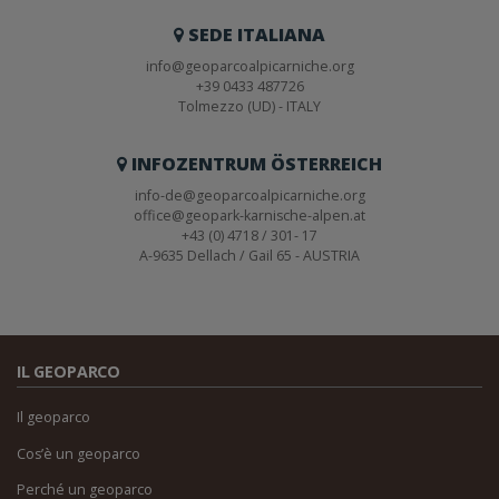
SEDE ITALIANA
info@geoparcoalpicarniche.org
+39 0433 487726
Tolmezzo (UD) - ITALY
INFOZENTRUM ÖSTERREICH
info-de@geoparcoalpicarniche.org
office@geopark-karnische-alpen.at
+43 (0) 4718 / 301- 17
A-9635 Dellach / Gail 65 - AUSTRIA
IL GEOPARCO
Il geoparco
Cos’è un geoparco
Perché un geoparco