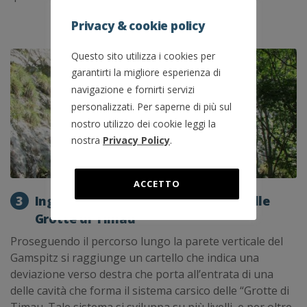
Privacy & cookie policy
Questo sito utilizza i cookies per
garantirti la migliore esperienza di
navigazione e fornirti servizi
personalizzati. Per saperne di più sul
nostro utilizzo dei cookie leggi la
nostra
Privacy Policy
.
ACCETTO
3
Ingresso al sistema sotterraneo delle
Grotte di Timau
Proseguendo il percorso lungo la parete verticale del
Gamspitz si raggiunge un cartello che indica una
deviazione verso destra che porta all’entrata di una
delle cavità che forma il sistema carsico delle “Grotte di
Timau. Tale sistema si sviluppa su più livelli, e per oltre