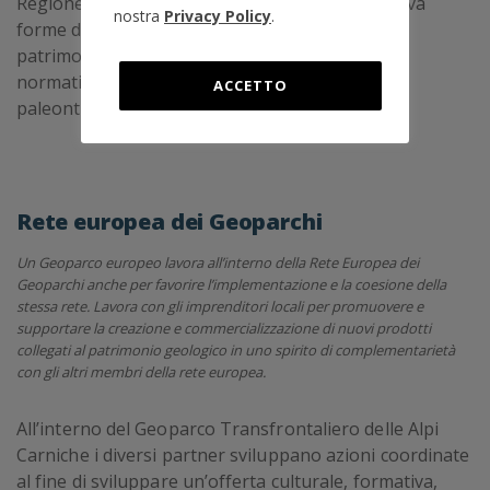
Regione Autonoma Friuli Venezia Giulia, incentiva
nostra
Privacy Policy
.
forme di tutela e valorizzazione sostenibile del
patrimonio geologico, che si aggiungono alla
normativa nazionale a protezione dei beni
ACCETTO
paleontologici.
Rete europea dei Geoparchi
Un Geoparco europeo lavora all’interno della Rete Europea dei
Geoparchi anche per favorire l’implementazione e la coesione della
stessa rete. Lavora con gli imprenditori locali per promuovere e
supportare la creazione e commercializzazione di nuovi prodotti
collegati al patrimonio geologico in uno spirito di complementarietà
con gli altri membri della rete europea.
All’interno del Geoparco Transfrontaliero delle Alpi
Carniche i diversi partner sviluppano azioni coordinate
al fine di sviluppare un’offerta culturale, formativa,