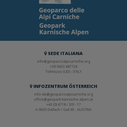
SEDE ITALIANA
info@geoparcoalpicarniche.org
+39 0433 487726
Tolmezzo (UD) - ITALY
INFOZENTRUM ÖSTERREICH
info-de@geoparcoalpicarniche.org
office@geopark-karnische-alpen.at
+43 (0) 4718 / 301- 17
A-9635 Dellach / Gail 65 - AUSTRIA