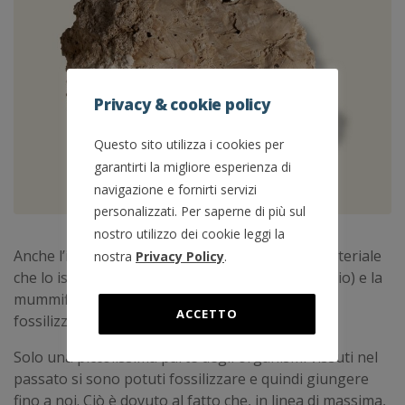
Privacy & cookie policy
Questo sito utilizza i cookies per
garantirti la migliore esperienza di
navigazione e fornirti servizi
personalizzati. Per saperne di più sul
nostro utilizzo dei cookie leggi la
Anche l’inglobamento di un organismo in un materiale
nostra
Privacy Policy
.
che lo isola dall’esterno (ambra, bitume o ghiaccio) e la
mummificazione sono considerati processi di
ACCETTO
fossilizzazione.
Solo una piccolissima parte degli organismi vissuti nel
passato si sono potuti fossilizzare e quindi giungere
fino a noi. Ciò è dovuto al fatto che, in linea di massima,