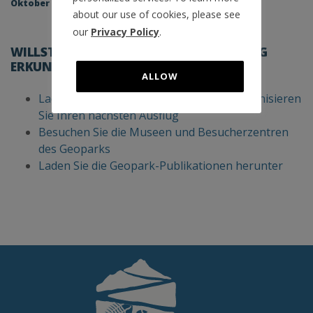
Oktober 2022
about our use of cookies, please see
our
Privacy Policy
.
WILLST DU DEN GEOPARK SELBSTSTÄNDIG
ERKUNDEN?
ALLOW
Laden Sie die Geotrails herunter und organisieren
Sie Ihren nächsten Ausflug
Besuchen Sie die Museen und Besucherzentren
des Geoparks
Laden Sie die Geopark-Publikationen herunter