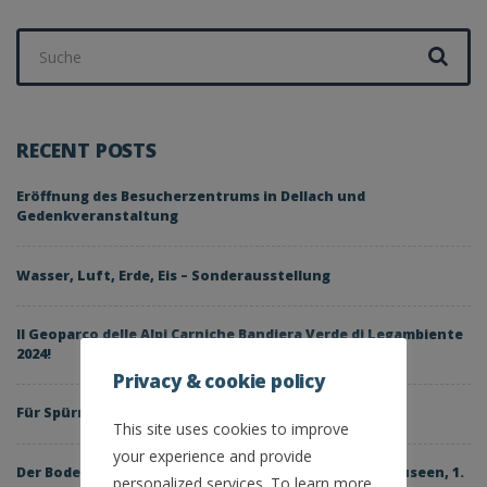
Suchen
nach:
RECENT POSTS
Eröffnung des Besucherzentrums in Dellach und
Gedenkveranstaltung
Wasser, Luft, Erde, Eis – Sonderausstellung
Il Geoparco delle Alpi Carniche Bandiera Verde di Legambiente
2024!
Privacy & cookie policy
Für Spürnasen – Schatzsuche am Geotrail Laas 2024
This site uses cookies to improve
your experience and provide
Der Boden unter unseren Füßen – Lange Nacht der Museen, 1.
personalized services. To learn more