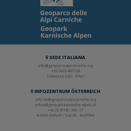
SEDE ITALIANA
info@geoparcoalpicarniche.org
+39 0433 487726
Tolmezzo (UD) - ITALY
INFOZENTRUM ÖSTERREICH
info-de@geoparcoalpicarniche.org
office@geopark-karnische-alpen.at
+43 (0) 4718 / 301- 17
A-9635 Dellach / Gail 65 - AUSTRIA