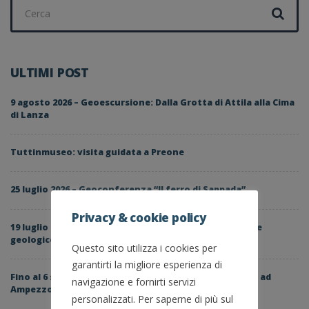
Cerca
per:
ULTIMI POST
9 agosto 2026 – Geoescursione: Dalla Grotta di Attila alla Cima
di Lanza
Tuttinmuseo: visita guidata a Preone
25 luglio 2026 – Geoconferenza “Il ferro di Sappada”
Privacy & cookie policy
19 luglio 2026 – Geoescursione: M.te Arvenis, belvedere
geologico nel cuore del Geoparco
Questo sito utilizza i cookies per
garantirti la migliore esperienza di
Fino al 6 settembre – Mostra: 1976-2026, la terra trema ad
navigazione e fornirti servizi
Ampezzo
personalizzati. Per saperne di più sul