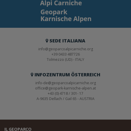
SEDE ITALIANA
info@geoparcoalpicarniche.org
+39 0433 487726
Tolmezzo (UD) - ITALY
INFOZENTRUM ÖSTERREICH
info-de@geoparcoalpicarniche.org
office@geopark-karnische-alpen.at
+43 (0) 4718 / 301- 17
A-9635 Dellach / Gail 65 - AUSTRIA
IL GEOPARCO