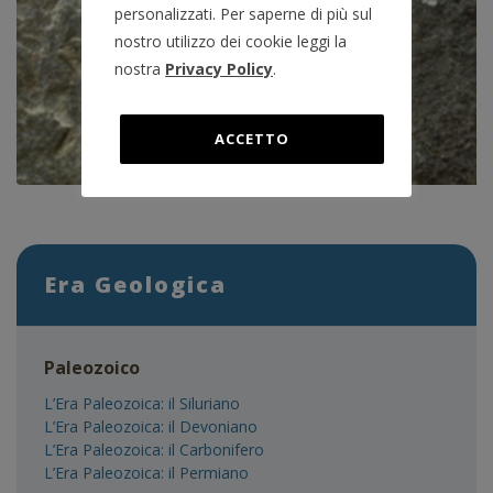
personalizzati. Per saperne di più sul
nostro utilizzo dei cookie leggi la
nostra
Privacy Policy
.
ACCETTO
Era Geologica
Paleozoico
L’Era Paleozoica: il Siluriano
L’Era Paleozoica: il Devoniano
L’Era Paleozoica: il Carbonifero
L’Era Paleozoica: il Permiano