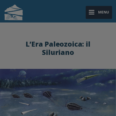
MENU
L’Era Paleozoica: il
Siluriano