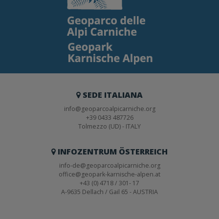
SEDE ITALIANA
info@geoparcoalpicarniche.org
+39 0433 487726
Tolmezzo (UD) - ITALY
INFOZENTRUM ÖSTERREICH
info-de@geoparcoalpicarniche.org
office@geopark-karnische-alpen.at
+43 (0) 4718 / 301- 17
A-9635 Dellach / Gail 65 - AUSTRIA