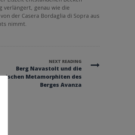
 verlängert, genau wie die
 von der Casera Bordaglia di Sopra aus
hts nimmt.
NEXT READING
Berg Navastolt und die
iszischen Metamorphiten des
Berges Avanza