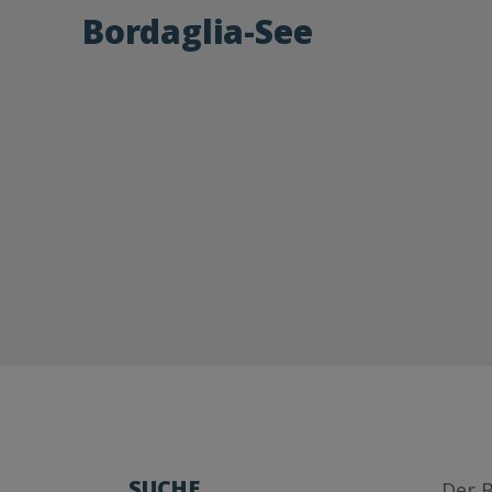
Bordaglia-See
SUCHE
Der B