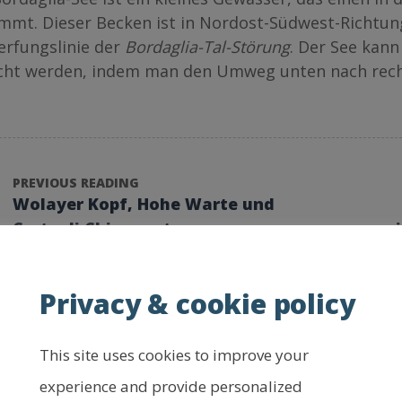
mmt. Dieser Becken ist in Nordost-Südwest-Richtung
erfungslinie der
Bordaglia-Tal-
Störung
. Der See kann
icht werden, indem man den Umweg unten nach rec
PREVIOUS READING
Wolayer Kopf, Hohe Warte und
Creta di Chianevate
var
Privacy & cookie policy
This site uses cookies to improve your
experience and provide personalized