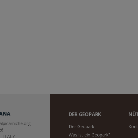
IANA
DER GEOPARK
NÜT
lpicarniche.org
Der Geopark
Kont
26
Was ist ein Geopark?
- ITALY