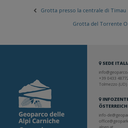
Grotta presso la centrale di Timau (
Grotta del Torrente On
SEDE ITAL
info@geoparcoa
+39 0433 4877
Tolmezzo (UD) 
INFOZENT
ÖSTERREICH
info-de@geopar
office@geopark
alpen.at