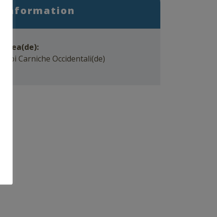
Information
Area(de):
Alpi Carniche Occidentali(de)