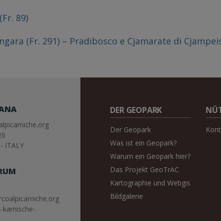
Fr. 89)
gara (Fr. 291) – Pradibosco e Cjamarate di Cjampeis
IANA
DER GEOPARK
NÜT
lpicarniche.org
Der Geopark
Kont
26
Was ist ein Geopark?
- ITALY
Warum ein Geopark hier?
Das Projekt GeoTrAC
RUM
Kartographie und Webgis
Bildgalerie
coalpicarniche.org
-karnische-