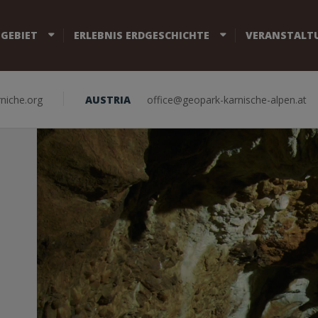
 GEBIET
ERLEBNIS ERDGESCHICHTE
VERANSTALT
niche.org
AUSTRIA
office@geopark-karnische-alpen.at