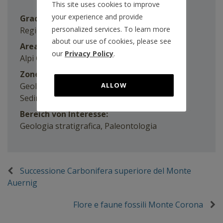
This site uses cookies to improve
your experience and provide
Grado di interesse(de):
personalized services. To learn more
Regionale(de)
about our use of cookies, please see
Area(de):
our
Privacy Policy
.
Alpi Carniche Orientali(de)
Zone:
Geologia stratigrafica, Paleontologia,
ALLOW
Sedimentologia
Bereich von Interesse:
Geologia stratigrafica, Paleontologia
Successione Carbonifera superiore del Monte
Auernig
Flore e faune fossili Monte Corona