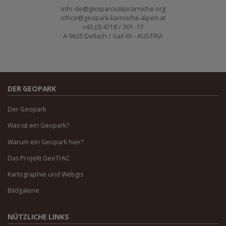
info-de@geoparcoalpicarniche.org
office@geopark-karnische-alpen.at
+43 (0) 4718 / 301- 17
A-9635 Dellach / Gail 65 - AUSTRIA
DER GEOPARK
Der Geopark
Was ist ein Geopark?
Warum ein Geopark hier?
Das Projekt GeoTrAC
Kartographie und Webgis
Bildgalerie
NÜTZLICHE LINKS