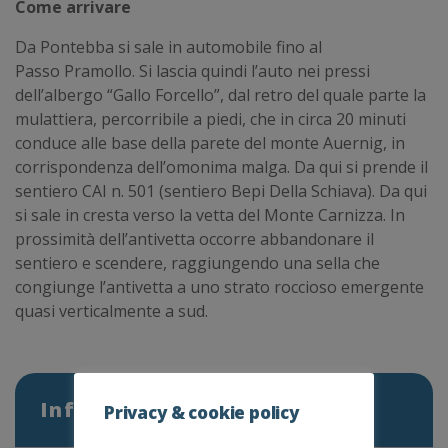
Come arrivare
Da Pontebba si sale in automobile fino al
Passo Pramollo. Si lascia quindi l’auto nei pressi
dell’albergo “Gallo Forcello”, dal retro del quale parte la
mulattiera, percorribile a piedi, che in circa 20 minuti
conduce alle base della parete del monte Auernig, in
corrispondenza dell’omonima malga. Da qui si prende il
sentiero CAI n. 501 (sentiero Bepi Della Schiava). Da qui
si sale in cresta verso la vetta del Monte Carnizza. In
prossimità dell’antivetta occorre abbandonare il
sentiero e scendere, raggiungendo una sella che
congiunge l’antivetta a uno strato roccioso emergente
quasi verticalmente a sud.
Information
Privacy & cookie policy