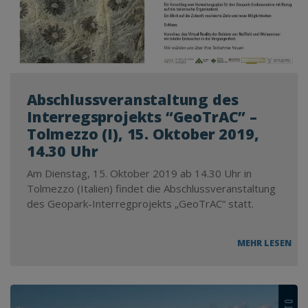
Abschlussveranstaltung des
Interregsprojekts “GeoTrAC” –
Tolmezzo (I), 15. Oktober 2019,
14.30 Uhr
Am Dienstag, 15. Oktober 2019 ab 14.30 Uhr in
Tolmezzo (Italien) findet die Abschlussveranstaltung
des Geopark-Interregprojekts „GeoTrAC“ statt.
AB
MEHR LESEN
DES
INT
“GE
–
TO