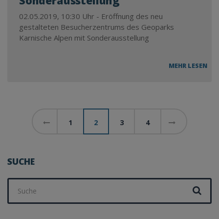
Sonderausstellung
02.05.2019, 10:30 Uhr - Eröffnung des neu
gestalteten Besucherzentrums des Geoparks
Karnische Alpen mit Sonderausstellung
ER
MEHR LESEN
DES
NE
GE
BE
DES
Posts
GE
1
2
3
4
pagination
KAR
AL
MIT
SO
SUCHE
Suchen
nach: