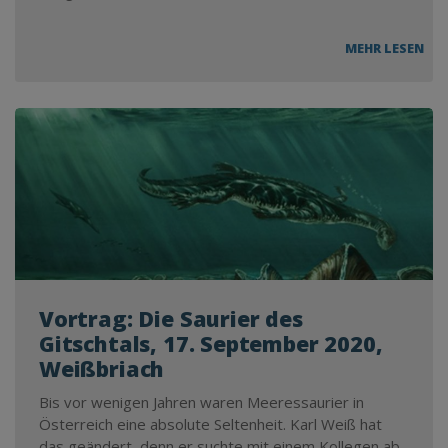
EI
MEHR LESEN
ZU
SA
SA
26.0
DEL
Vortrag: Die Saurier des
Gitschtals, 17. September 2020,
Weißbriach
Bis vor wenigen Jahren waren Meeressaurier in
Österreich eine absolute Seltenheit. Karl Weiß hat
das geändert, denn er suchte mit einem Kollegen ab