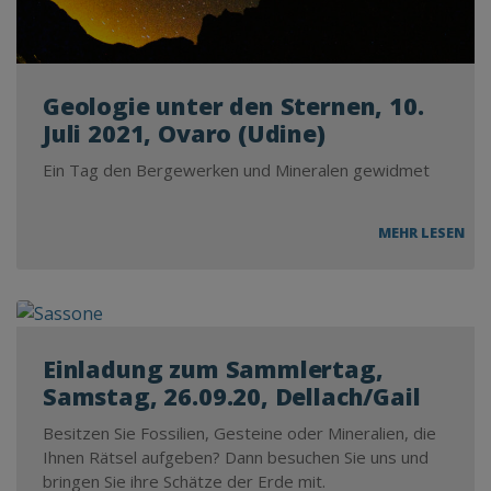
Geologie unter den Sternen, 10.
Juli 2021, Ovaro (Udine)
Ein Tag den Bergewerken und Mineralen gewidmet
GEO
MEHR LESEN
UN
DE
STE
10.
JULI
202
Einladung zum Sammlertag,
OV
(UD
Samstag, 26.09.20, Dellach/Gail
Besitzen Sie Fossilien, Gesteine oder Mineralien, die
Ihnen Rätsel aufgeben? Dann besuchen Sie uns und
bringen Sie ihre Schätze der Erde mit.