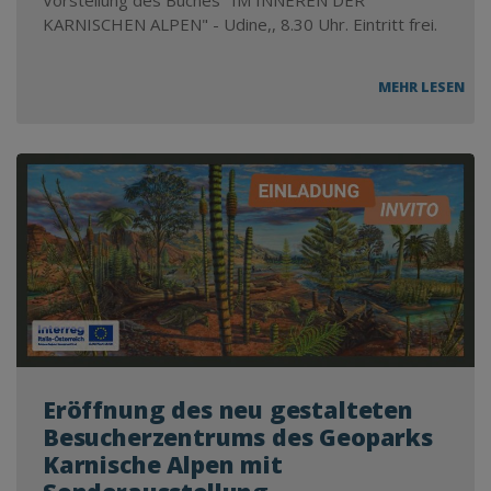
Vorstellung des Buches "IM INNEREN DER
KARNISCHEN ALPEN" - Udine,, 8.30 Uhr. Eintritt frei.
VO
MEHR LESEN
DES
BUC
“IM
INN
DER
KAR
ALP
–
UDI
25.
JUN
201
Eröffnung des neu gestalteten
Besucherzentrums des Geoparks
Karnische Alpen mit