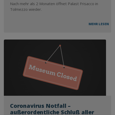
Nach mehr als 2 Monaten öffnet Palast Frisacco in
Tolmezzo wieder.
DIE
MEHR LESEN
SO
“FI
AU
DE
FRI
BER
ÖFF
AB
18.
MAI
202
WIE
Coronavirus Notfall –
außerordentliche Schluß aller