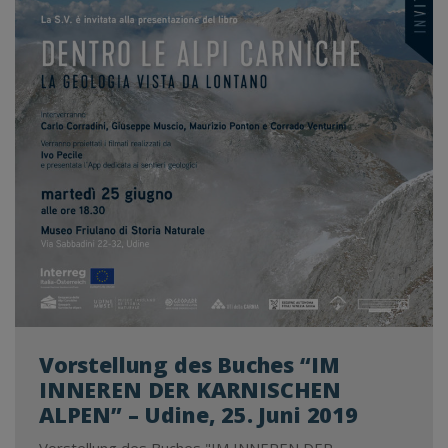
(I),
15.
OK
201
14.
UH
Vorstellung des Buches “IM
INNEREN DER KARNISCHEN
ALPEN” – Udine, 25. Juni 2019