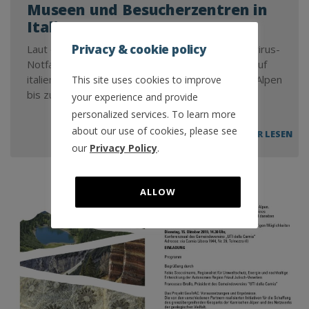
Museen und Besucherzentren in
Italien
Privacy & cookie policy
Laut dem nationalen Gesetz wegen des Coronavirus-
Notfalls sind alle Museen und Besucherzentren auf
italienischer Seite des Geoparks der Karnischen Alpen
This site uses cookies to improve
bis zum 3. April 2020 geschlossen.
your experience and provide
personalized services. To learn more
about our use of cookies, please see
CO
MEHR LESEN
NO
our
Privacy Policy
.
–
AUS
CHL
ALLOW
LER
SEE
D B
SUC
IT
ALI