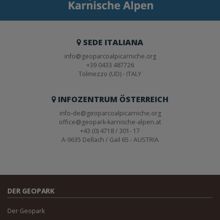
SEDE ITALIANA
info@geoparcoalpicarniche.org
+39 0433 487726
Tolmezzo (UD) - ITALY
INFOZENTRUM ÖSTERREICH
info-de@geoparcoalpicarniche.org
office@geopark-karnische-alpen.at
+43 (0) 4718 / 301- 17
A-9635 Dellach / Gail 65 - AUSTRIA
DER GEOPARK
Der Geopark